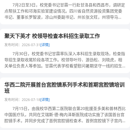
7月2日至3日，校党委书记甘霖一行赴甘洛县和西昌市，调研定
点帮扶工作和邛海实验室建设情况。四川省自然资源投资集团党委
书记、董事长罗智波，凉山州委副书记、州长张文旺，州领导马
辉、周仕伦，西昌学......
聚天下英才 校领导检查本科招生录取工作
发布时间：2026-07-31
[详情]
7月30日，校党委书记甘霖率队深入本科招生录取现场，检查指
导招生录取收尾阶段各项工作。校领导叶玲、游劲松、刘晓虎，相
关单位负责人等参加。甘霖代表学校看望慰问暑期坚守一线的招生
录取工作人员，认......
华西二院开展首台宫腔镜系列手术和首期宫腔镜培训
班
发布时间：2026-07-18
[详情]
7月15日，由我校华西第二医院联合第20批援圣多美和普林西比
中国医疗队，共同在艾瑞斯·德·梅内泽斯医院成功实施了该国首台宫
腔镜手术，并同步完成了首例宫腔镜检查术、首例宫腔镜下子宫内
膜息肉摘除......