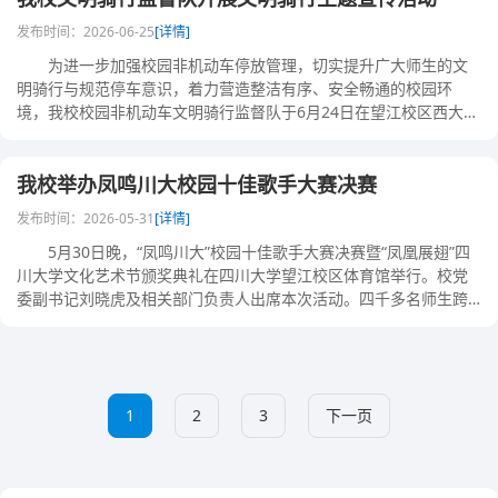
发布时间：2026-06-25
[详情]
为进一步加强校园非机动车停放管理，切实提升广大师生的文
明骑行与规范停车意识，着力营造整洁有序、安全畅通的校园环
境，我校校园非机动车文明骑行监督队于6月24日在望江校区西大门
区域组织开展了文明......
我校举办凤鸣川大校园十佳歌手大赛决赛
发布时间：2026-05-31
[详情]
5月30日晚，“凤鸣川大”校园十佳歌手大赛决赛暨“凤凰展翅”四
川大学文化艺术节颁奖典礼在四川大学望江校区体育馆举行。校党
委副书记刘晓虎及相关部门负责人出席本次活动。四千多名师生跨
越初夏的夜色......
1
2
3
下一页