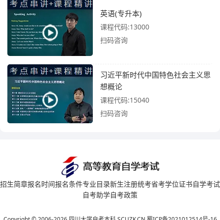
英语(专升本)
课程代码:13000
扫码咨询
习近平新时代中国特色社会主义思
想概论
课程代码:15040
扫码咨询
招生简章
报名时间
报名条件
专业目录
新生注册
统考省考
学位证书
自学考试
自考助学
自考政策
Copyright © 2006-2026
四川大学自考本科
SCUZK.CN
蜀ICP备2021012514号-16